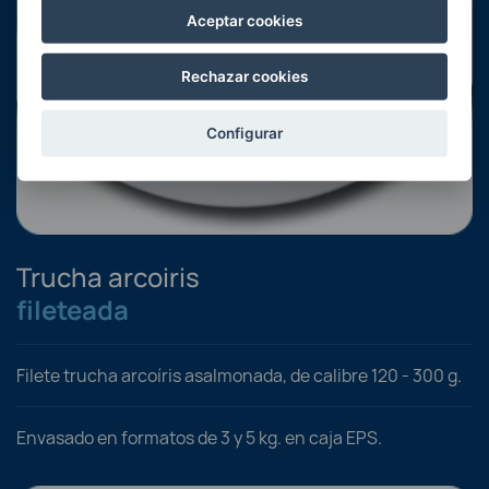
Aceptar cookies
Rechazar cookies
Configurar
Trucha arcoiris
fileteada
Filete trucha arcoíris asalmonada, de calibre 120 - 300 g.
Envasado en formatos de 3 y 5 kg. en caja EPS.