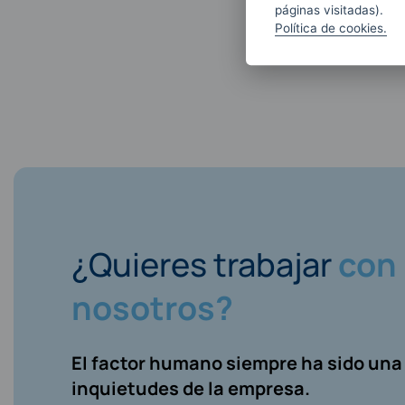
páginas visitadas).
Política de cookies.
¿Quieres trabajar
con
nosotros?
El factor humano siempre ha sido una
inquietudes de la empresa.