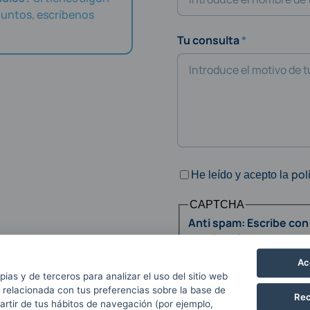
juntos, escríbenos
Tu consulta
pol
He leído y acepto la
CAPTCHA
Anti spam: Escribe con
y un tres
Ac
pias y de terceros para analizar el uso del sitio web
 relacionada con tus preferencias sobre la base de
Rec
partir de tus hábitos de navegación (por ejemplo,