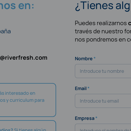
nos en:
¿Tienes al
Puedes realizarnos
c
spaña
través de nuestro fo
nos pondremos en c
o@riverfresh.com
Nombre
Email
ás interesado en
tos y curriculum para
Empresa
udios?
Si tienes algún