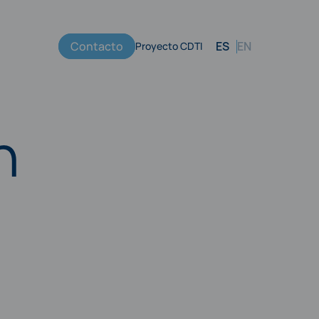
Contacto
ES
EN
Proyecto CDTI
Menú
secundario
n