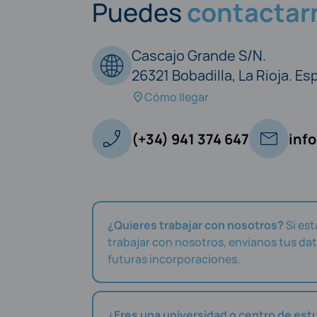
Puedes
contactar
Cascajo Grande S/N.
26321 Bobadilla, La Rioja. E
Cómo llegar
(+34) 941 374 647
inf
¿Quieres trabajar con nosotros?
Si est
trabajar con nosotros, envíanos tus da
futuras incorporaciones.
¿Eres una universidad o centro de est